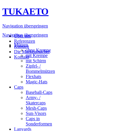
TUKAETO
Navigation überspringen
Navigation überspringen
Über uns
Referenzen
Mützen
Kunden
ohne Krempe
Die Markenmacher
mit Krempe
Kontakt
mit Schirm
Zipfel- /
Bommelmützen
Flexhats
Magic-Hats
Caps
Baseball-Caps
Army- /
Skatercaps
Mesh-Caps
Sun-Visors
Caps in
Sonderformen
Lanyards