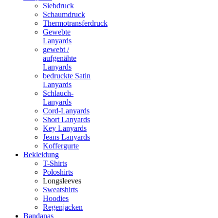
Siebdruck
Schaumdruck
Thermotransferdruck
Gewebte
Lanyards
gewebt /
aufgenähte
Lanyards
bedruckte Satin
Lanyards
Schlauch-
Lanyards
Cord-Lanyards
Short Lanyards
Key Lanyards
Jeans Lanyards
Koffergurte
Bekleidung
T-Shirts
Poloshirts
Longsleeves
Sweatshirts
Hoodies
Regenjacken
Bandanas