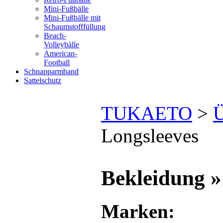
Mini-Fußbälle
Mini-Fußbälle mit
Schaumstofffüllung
Beach-
Volleybälle
American-
Football
Schnapparmband
Sattelschutz
TUKAETO
>
Ü
Longsleeves
Bekleidung »
Marken: