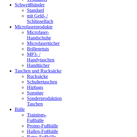
Schweißbänder
Standard
mit Geld- /
Schlüsselfach
Microfaserprodukte
Microfaser-
Handschuhe
Microfasertücher
Brillenetuis
MP3- /
Handytaschen
Handtücher
Taschen und Rucksäcke
Rucksäcke
Schultertaschen
Hipbags
Sonstige
Sonderproduktion
Taschen
Bälle
Trainings-
Fußbälle
Promo-Fußbälle
Hallen-Fußbälle
Retro-Fußbälle