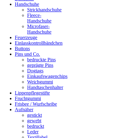
Handschuhe
Strickhandschuhe
Fleece-
Handschuhe
Microfaser-
Handschuhe
Feuerzeuge
Einlasskontrollbändchen
Buttons
Pins und Co.
bedruckte Pins
geprägte Pins
Dogtags
Einkaufswagenchips
Weichgummi
Handtaschenhalter
Lippenpflegestifte
Fruchtgummi
Frisbee / Wurfscheibe
Aufnäher
gestickt
gewebt
bedruckt
Leder
Textillabel