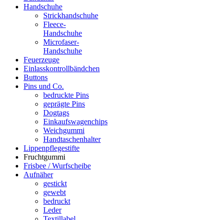
Handschuhe
Strickhandschuhe
Fleece-
Handschuhe
Microfaser-
Handschuhe
Feuerzeuge
Einlasskontrollbändchen
Buttons
Pins und Co.
bedruckte Pins
geprägte Pins
Dogtags
Einkaufswagenchips
Weichgummi
Handtaschenhalter
Lippenpflegestifte
Fruchtgummi
Frisbee / Wurfscheibe
Aufnäher
gestickt
gewebt
bedruckt
Leder
Textillabel