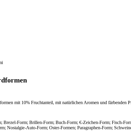
mi
rdformen
ormen mit 10% Fruchtanteil, mit natürlichen Aromen und färbenden Pfl
 Brezel-Form; Brillen-Form; Buch-Form; €-Zeichen-Form; Fisch-Fo
m; Nostalgie-Auto-Form; Oster-Formen; Paragraphen-Form; Schweinc