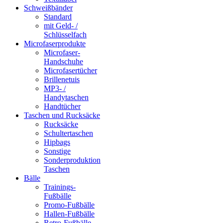
Schweißbänder
Standard
mit Geld- /
Schlüsselfach
Microfaserprodukte
Microfaser-
Handschuhe
Microfasertücher
Brillenetuis
MP3- /
Handytaschen
Handtücher
Taschen und Rucksäcke
Rucksäcke
Schultertaschen
Hipbags
Sonstige
Sonderproduktion
Taschen
Bälle
Trainings-
Fußbälle
Promo-Fußbälle
Hallen-Fußbälle
Retro-Fußbälle