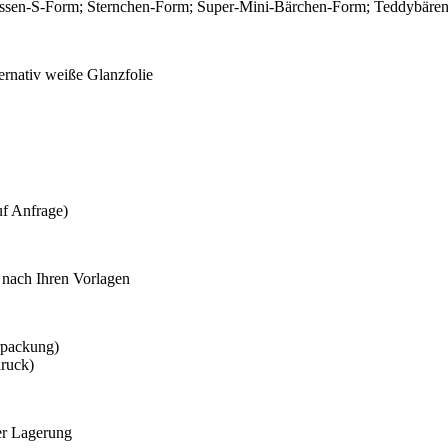
kassen-S-Form; Sternchen-Form; Super-Mini-Bärchen-Form; Teddybär
ternativ weiße Glanzfolie
uf Anfrage)
l nach Ihren Vorlagen
rpackung)
druck)
er Lagerung