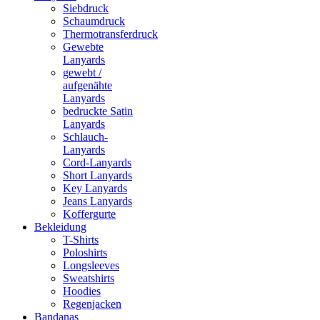
Siebdruck
Schaumdruck
Thermotransferdruck
Gewebte
Lanyards
gewebt /
aufgenähte
Lanyards
bedruckte Satin
Lanyards
Schlauch-
Lanyards
Cord-Lanyards
Short Lanyards
Key Lanyards
Jeans Lanyards
Koffergurte
Bekleidung
T-Shirts
Poloshirts
Longsleeves
Sweatshirts
Hoodies
Regenjacken
Bandanas