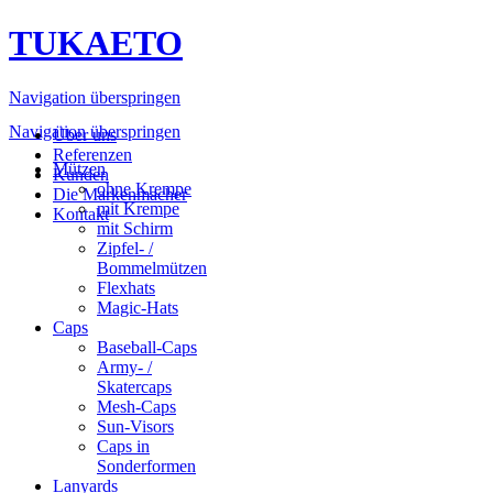
TUKAETO
Navigation überspringen
Navigation überspringen
Über uns
Referenzen
Mützen
Kunden
ohne Krempe
Die Markenmacher
mit Krempe
Kontakt
mit Schirm
Zipfel- /
Bommelmützen
Flexhats
Magic-Hats
Caps
Baseball-Caps
Army- /
Skatercaps
Mesh-Caps
Sun-Visors
Caps in
Sonderformen
Lanyards