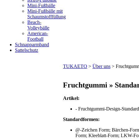
Mini-Fußbälle
Mini-Fußbälle mit
Schaumstofffüllung
Beach-
Volleybälle
American-
Football
Schnapparmband
Sattelschutz
TUKAETO
>
Über uns
>
Fruchtgum
Fruchtgummi » Standa
Artikel:
- Fruchtgummi-Design-Standardf
Standardformen:
@-Zeichen Form; Bärchen-Form;
Form; Kleeblatt-Form; LKW-For