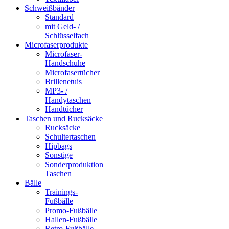
Schweißbänder
Standard
mit Geld- /
Schlüsselfach
Microfaserprodukte
Microfaser-
Handschuhe
Microfasertücher
Brillenetuis
MP3- /
Handytaschen
Handtücher
Taschen und Rucksäcke
Rucksäcke
Schultertaschen
Hipbags
Sonstige
Sonderproduktion
Taschen
Bälle
Trainings-
Fußbälle
Promo-Fußbälle
Hallen-Fußbälle
Retro-Fußbälle