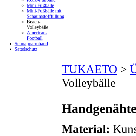
Mini-Fußbälle
Mini-Fußbälle mit
Schaumstofffüllung
Beach-
Volleybälle
American-
Football
Schnapparmband
Sattelschutz
TUKAETO
>
Ü
Volleybälle
Handgenähte 
Material:
Kuns