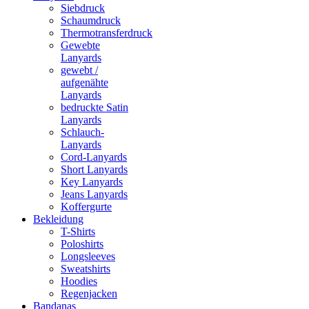
Siebdruck
Schaumdruck
Thermotransferdruck
Gewebte
Lanyards
gewebt /
aufgenähte
Lanyards
bedruckte Satin
Lanyards
Schlauch-
Lanyards
Cord-Lanyards
Short Lanyards
Key Lanyards
Jeans Lanyards
Koffergurte
Bekleidung
T-Shirts
Poloshirts
Longsleeves
Sweatshirts
Hoodies
Regenjacken
Bandanas