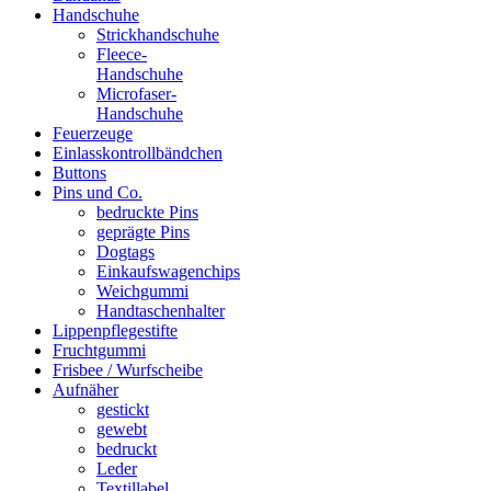
Handschuhe
Strickhandschuhe
Fleece-
Handschuhe
Microfaser-
Handschuhe
Feuerzeuge
Einlasskontrollbändchen
Buttons
Pins und Co.
bedruckte Pins
geprägte Pins
Dogtags
Einkaufswagenchips
Weichgummi
Handtaschenhalter
Lippenpflegestifte
Fruchtgummi
Frisbee / Wurfscheibe
Aufnäher
gestickt
gewebt
bedruckt
Leder
Textillabel