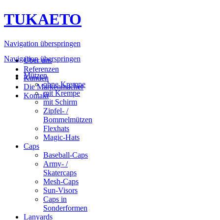
TUKAETO
Navigation überspringen
Navigation überspringen
Über uns
Referenzen
Mützen
Kunden
ohne Krempe
Die Markenmacher
mit Krempe
Kontakt
mit Schirm
Zipfel- /
Bommelmützen
Flexhats
Magic-Hats
Caps
Baseball-Caps
Army- /
Skatercaps
Mesh-Caps
Sun-Visors
Caps in
Sonderformen
Lanyards