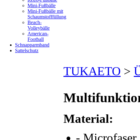
Mini-Fußbälle
Mini-Fußbälle mit
Schaumstofffüllung
Beach-
Volleybälle
American-
Football
Schnapparmband
Sattelschutz
TUKAETO
>
Ü
Multifunkti
Material:
- Microfaser