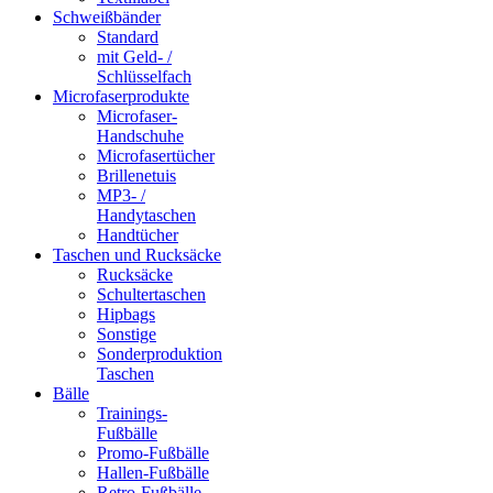
Schweißbänder
Standard
mit Geld- /
Schlüsselfach
Microfaserprodukte
Microfaser-
Handschuhe
Microfasertücher
Brillenetuis
MP3- /
Handytaschen
Handtücher
Taschen und Rucksäcke
Rucksäcke
Schultertaschen
Hipbags
Sonstige
Sonderproduktion
Taschen
Bälle
Trainings-
Fußbälle
Promo-Fußbälle
Hallen-Fußbälle
Retro-Fußbälle