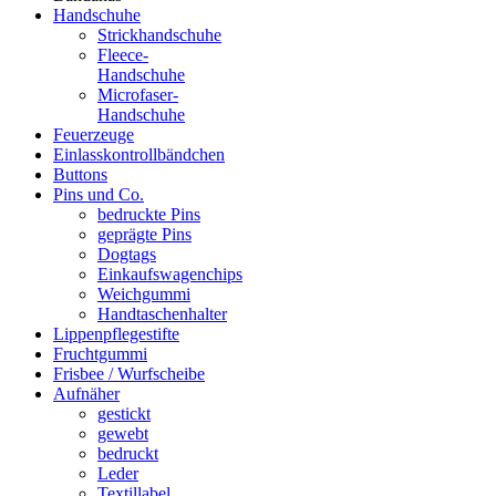
Handschuhe
Strickhandschuhe
Fleece-
Handschuhe
Microfaser-
Handschuhe
Feuerzeuge
Einlasskontrollbändchen
Buttons
Pins und Co.
bedruckte Pins
geprägte Pins
Dogtags
Einkaufswagenchips
Weichgummi
Handtaschenhalter
Lippenpflegestifte
Fruchtgummi
Frisbee / Wurfscheibe
Aufnäher
gestickt
gewebt
bedruckt
Leder
Textillabel