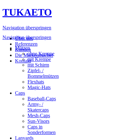
TUKAETO
Navigation überspringen
Navigation überspringen
Über uns
Referenzen
Mützen
Kunden
ohne Krempe
Die Markenmacher
mit Krempe
Kontakt
mit Schirm
Zipfel- /
Bommelmützen
Flexhats
Magic-Hats
Caps
Baseball-Caps
Army- /
Skatercaps
Mesh-Caps
Sun-Visors
Caps in
Sonderformen
Lanyards