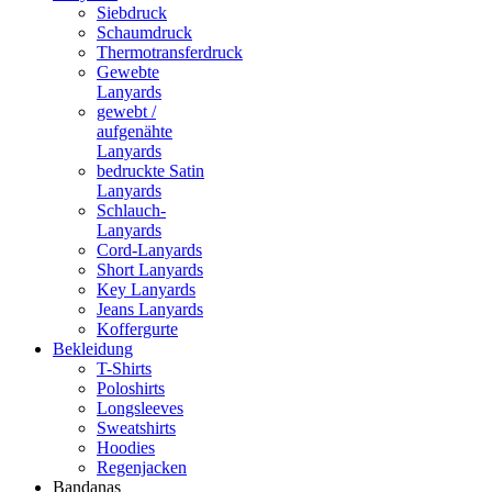
Siebdruck
Schaumdruck
Thermotransferdruck
Gewebte
Lanyards
gewebt /
aufgenähte
Lanyards
bedruckte Satin
Lanyards
Schlauch-
Lanyards
Cord-Lanyards
Short Lanyards
Key Lanyards
Jeans Lanyards
Koffergurte
Bekleidung
T-Shirts
Poloshirts
Longsleeves
Sweatshirts
Hoodies
Regenjacken
Bandanas